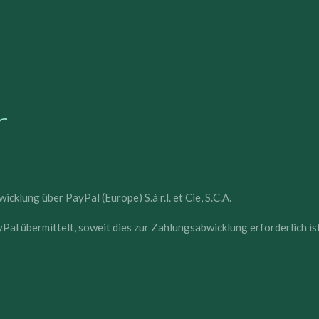
r
cklung über PayPal (Europe) S.à r.l. et Cie, S.C.A.
 übermittelt, soweit dies zur Zahlungsabwicklung erforderlich ist