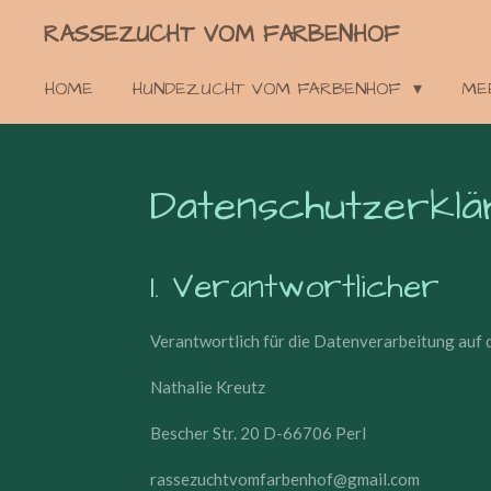
Zum
RASSEZUCHT VOM FARBENHOF
Hauptinhalt
springen
HOME
HUNDEZUCHT VOM FARBENHOF
ME
Datenschutzerklä
1. Verantwortlicher
Verantwortlich für die Datenverarbeitung auf d
Nathalie Kreutz
Bescher Str. 20 D-66706 Perl
rassezuchtvomfarbenhof@gmail.com